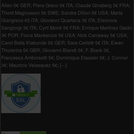
Allen 5€ GER; Piera Greco 5€ ITA; Claude Ginsberg 3€ FRA;
Thord Magnusson 5€ SWE; Sandra Dillon 5€ USA; Marta
Giangreco €5 ITA; Giovanni Quartana 3€ ITA; Eleonora
Sangiorgi 3€ ITA; Cyril Moiré 5€ FRA; Enrique Martínez Galán
3€ POR; Fiona Mackenzie 5€ USA; Nick Carraway 5€ USA;
Carol Balts Klabunde 5€ GER; Sara Cerletti 5€ ITA; Ewan
Thuranira 5€ GBR; Giovanni Blandi 5€; F. Black 3€,
Francesca Ambrosetti 5€; Dominique Etassier 3€; J. Connor
3€; Mauricio Velasquez 5€; [---]
.