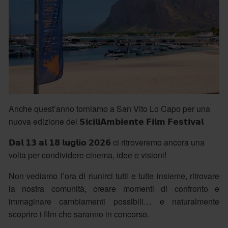
Anche quest’anno torniamo a San Vito Lo Capo per una
nuova edizione del 𝗦𝗶𝗰𝗶𝗹𝗶𝗔𝗺𝗯𝗶𝗲𝗻𝘁𝗲 𝗙𝗶𝗹𝗺 𝗙𝗲𝘀𝘁𝗶𝘃𝗮𝗹
𝗗𝗮𝗹 𝟭𝟯 𝗮𝗹 𝟭𝟴 𝗹𝘂𝗴𝗹𝗶𝗼 𝟮𝟬𝟮𝟲 ci ritroveremo ancora una
volta per condividere cinema, idee e visioni!
Non vediamo l’ora di riunirci tutti e tutte insieme, ritrovare
la nostra comunità, creare momenti di confronto e
immaginare cambiamenti possibili… e naturalmente
scoprire i film che saranno in concorso.