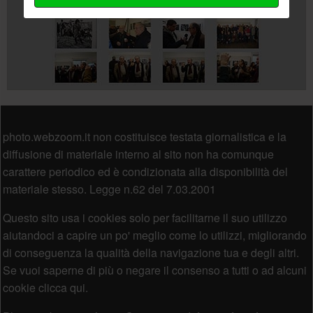
Piè di pagina
photo.webzoom.it non costituisce testata giornalistica e la
diffusione di materiale interno al sito non ha comunque
carattere periodico ed è condizionata alla disponibilità del
materiale stesso. Legge n.62 del 7.03.2001
Questo sito usa i cookies solo per facilitarne il suo utilizzo
aiutandoci a capire un po' meglio come lo utilizzi, migliorando
di conseguenza la qualità della navigazione tua e degli altri.
Se vuoi saperne di più o negare il consenso a tutti o ad alcuni
cookie clicca qui.