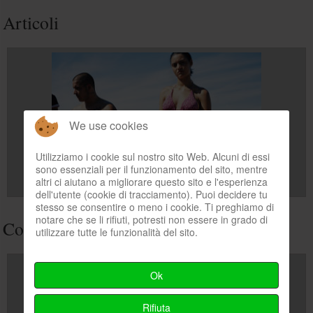
Articoli
We use cookies
Utilizziamo i cookie sul nostro sito Web. Alcuni di essi
sono essenziali per il funzionamento del sito, mentre
altri ci aiutano a migliorare questo sito e l'esperienza
dell'utente (cookie di tracciamento). Puoi decidere tu
stesso se consentire o meno i cookie. Ti preghiamo di
notare che se li rifiuti, potresti non essere in grado di
Contributors
utilizzare tutte le funzionalità del sito.
Ok
Rifiuta