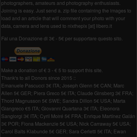
photographers, amateurs and photography enthusiasts.
Joining is easy. Just send a. zip file containing the images to
load and an article that will comment your photo with your
data, camera and lens used to nixthepix [at] libero.it
Fai una Donazione di 3€ - 5€ per supportare questo sito.
Make a donation of € 3 - € 5 to support this site.
Thank's to all Donors since 2015 ::
Emanuele Pascucci 3€ ITA; Joseph Glenn 5€ CAN; Marc
Allen 5€ GER; Piera Greco 5€ ITA; Claude Ginsberg 3€ FRA;
Thord Magnusson 5€ SWE; Sandra Dillon 5€ USA; Marta
Giangreco €5 ITA; Giovanni Quartana 3€ ITA; Eleonora
Sangiorgi 3€ ITA; Cyril Moiré 5€ FRA; Enrique Martínez Galán
3€ POR; Fiona Mackenzie 5€ USA; Nick Carraway 5€ USA;
Carol Balts Klabunde 5€ GER; Sara Cerletti 5€ ITA; Ewan