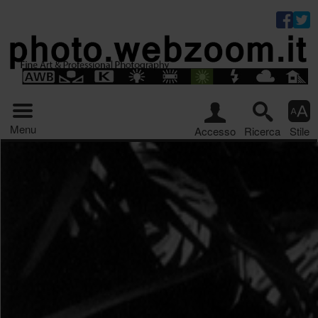
Riquadro stru
Menu principale
Menu
Accesso
Ricerca
Stile