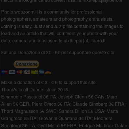
Photo.webzoom.it is a community for professional
photographers, amateurs and photography enthusiasts.
Joining is easy. Just send a. zip file containing the images to
load and an article that will comment your photo with your
data, camera and lens used to nixthepix [at] libero.it
Fai una Donazione di 3€ - 5€ per supportare questo sito.
Make a donation of € 3 - € 5 to support this site.
Thank's to all Donors since 2015 ::
Emanuele Pascucci 3€ ITA; Joseph Glenn 5€ CAN; Marc
Allen 5€ GER; Piera Greco 5€ ITA; Claude Ginsberg 3€ FRA;
Thord Magnusson 5€ SWE; Sandra Dillon 5€ USA; Marta
Giangreco €5 ITA; Giovanni Quartana 3€ ITA; Eleonora
Sangiorgi 3€ ITA; Cyril Moiré 5€ FRA; Enrique Martínez Galán