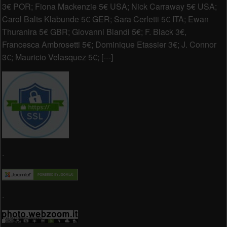
3€ POR; Fiona Mackenzie 5€ USA; Nick Carraway 5€ USA;
Carol Balts Klabunde 5€ GER; Sara Cerletti 5€ ITA; Ewan
Thuranira 5€ GBR; Giovanni Blandi 5€; F. Black 3€,
Francesca Ambrosetti 5€; Dominique Etassier 3€; J. Connor
3€; Mauricio Velasquez 5€; [---]
.
.