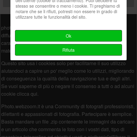
dell'utente (cookie di tracciamento). Puoi decidere tu
stesso se consentire o meno i cookie. Ti preghiamo di
notare che se li rifiuti, potresti non essere in grado di
Piè di pagina
utilizzare tutte le funzionalità del sito.
photo.webzoom.it non costituisce testata giornalistica e la
diffusione di materiale interno al sito non ha comunque
Ok
carattere periodico ed è condizionata alla disponibilità del
Rifiuta
materiale stesso. Legge n.62 del 7.03.2001
Questo sito usa i cookies solo per facilitarne il suo utilizzo
aiutandoci a capire un po' meglio come lo utilizzi, migliorando
di conseguenza la qualità della navigazione tua e degli altri.
Se vuoi saperne di più o negare il consenso a tutti o ad alcuni
cookie clicca qui.
Photo.webzoom.it è una Community di fotografi professionisti,
dilettanti e appassionati di fotografia. Partecipare è semplice.
Basta mandare un file .zip contenente le immagini da caricare
e un articolo che commenta le foto con i vostri dati, tipo di
macchina fotografica ed obiettivi usati a nixthepix[at]libero.it